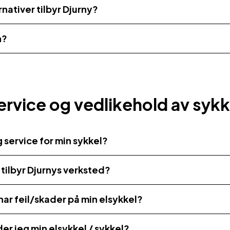
rnativer tilbyr Djurny?
h?
ervice og vedlikehold av sykk
g service for min sykkel?
 tilbyr Djurnys verksted?
 har feil/skader på min elsykkel?
r jeg min elsykkel / sykkel?