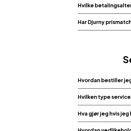
Hvilke betalingsalte
Har Djurny prismatc
S
Hvordan bestiller je
Hvilken type service
Hva gjør jeg hvis jeg
Hvordan vedlikeholde