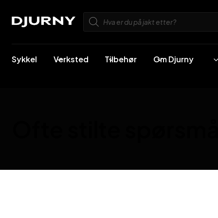
Skip
Products
to
search
content
Sykkel
Verksted
Tilbehør
Om Djurny
Ofte stilte spørsmå