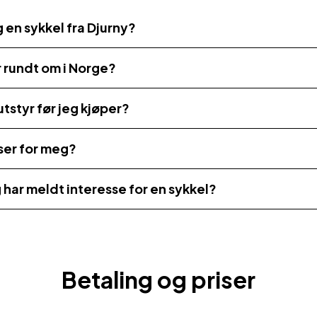
g en sykkel fra Djurny?
r rundt om i Norge?
utstyr før jeg kjøper?
ser for meg?
g har meldt interesse for en sykkel?
Betaling og priser