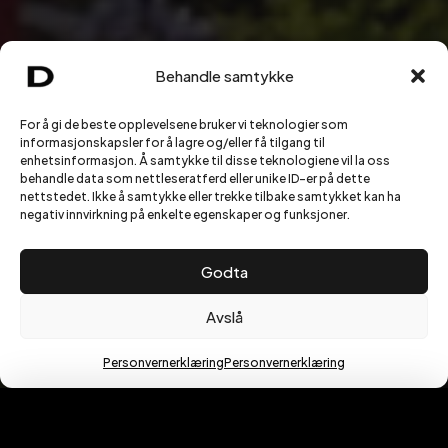
Behandle samtykke
For å gi de beste opplevelsene bruker vi teknologier som
informasjonskapsler for å lagre og/eller få tilgang til
enhetsinformasjon. Å samtykke til disse teknologiene vil la oss
behandle data som nettleseratferd eller unike ID-er på dette
nettstedet. Ikke å samtykke eller trekke tilbake samtykket kan ha
negativ innvirkning på enkelte egenskaper og funksjoner.
Vi har sykler på lager
Godta
Verksted
Se sykler
Avslå
Personvernerklæring
Personvernerklæring
Djurny Ålesund
✕
City/Urban
Elsykkel