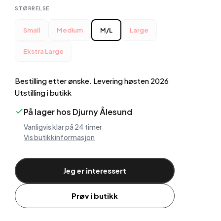
STØRRELSE
Small
Medium
M/L
Large
Ekstra Large
Bestilling etter ønske. Levering høsten 2026
Utstilling i butikk
På lager hos Djurny Ålesund
Vanligvis klar på 24 timer
Vis butikkinformasjon
Jeg er interessert
Prøv i butikk