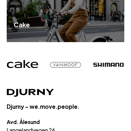
Cake
Djurny – we.move.people.
Avd. Ålesund
Langelandvegen 26