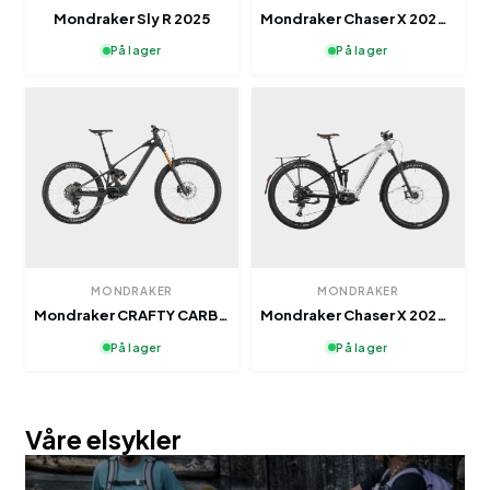
Mondraker Sly R 2025
Mondraker Chaser X 2025 Earth Red
På lager
På lager
MONDRAKER
MONDRAKER
Mondraker CRAFTY CARBON R MY26
Mondraker Chaser X 2025 Large
På lager
På lager
Våre elsykler