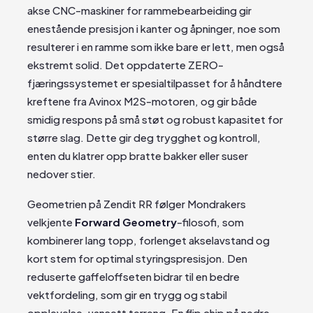
akse CNC-maskiner for rammebearbeiding gir
enestående presisjon i kanter og åpninger, noe som
resulterer i en ramme som ikke bare er lett, men også
ekstremt solid. Det oppdaterte ZERO-
fjæringssystemet er spesialtilpasset for å håndtere
kreftene fra Avinox M2S-motoren, og gir både
smidig respons på små støt og robust kapasitet for
større slag. Dette gir deg trygghet og kontroll,
enten du klatrer opp bratte bakker eller suser
nedover stier.
Geometrien på Zendit RR følger Mondrakers
velkjente
Forward Geometry
-filosofi, som
kombinerer lang topp, forlenget akselavstand og
kort stem for optimal styringspresisjon. Den
reduserte gaffeloffseten bidrar til en bedre
vektfordeling, som gir en trygg og stabil
opplevelse, uansett terreng. En flip chip på nedre