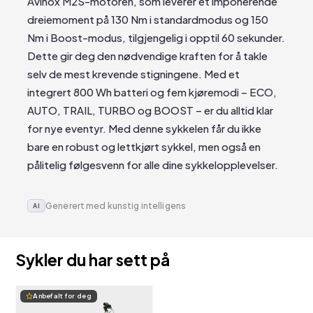
Avinox M2S-motoren, som leverer et imponerende
dreiemoment på 130 Nm i standardmodus og 150
Nm i Boost-modus, tilgjengelig i opptil 60 sekunder.
Dette gir deg den nødvendige kraften for å takle
selv de mest krevende stigningene. Med et
integrert 800 Wh batteri og fem kjøremodi – ECO,
AUTO, TRAIL, TURBO og BOOST – er du alltid klar
for nye eventyr. Med denne sykkelen får du ikke
bare en robust og lettkjørt sykkel, men også en
pålitelig følgesvenn for alle dine sykkelopplevelser.
Generert med kunstig intelligens
AI
Sykler du har sett på
Anbefalt for deg