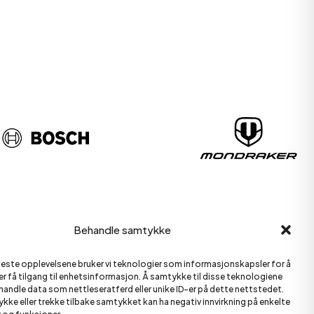
ern
Behandle samtykke
rvice
 beste opplevelsene bruker vi teknologier som informasjonskapsler for å
ler få tilgang til enhetsinformasjon. Å samtykke til disse teknologiene
rny
behandle data som nettleseratferd eller unike ID-er på dette nettstedet.
ykke eller trekke tilbake samtykket kan ha negativ innvirkning på enkelte