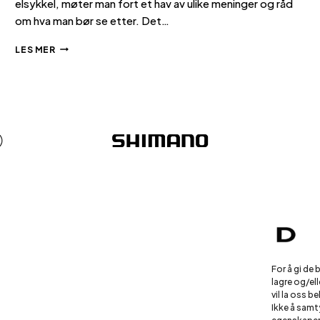
elsykkel, møter man fort et hav av ulike meninger og råd
om hva man bør se etter. Det…
ELSYKKEL
LES MER
–
HVA
ER
VIKTIG?
Personv
Kundese
For å gi de
lagre og/el
Om Dju
vil la oss 
Ikke å samt