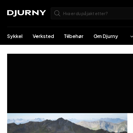
Skip
Products
to
search
content
Sykkel
Verksted
Tilbehør
Om Djurny