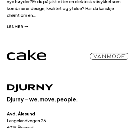
nye høyder?Er du på jakt etter en elektrisk stisykkel som
kombinerer design, kvalitet og ytelse? Har du kanskje
drømt om en…
VI
LES MER
LANSERER
MONDRAKER!
Djurny – we.move.people.
Avd. Ålesund
Langelandvegen 26
6018 Ålesund